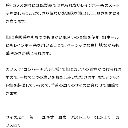
衿・カフス廻りには既製品では見られないレインボー糸のステッ
チをあしらうことで、さり気ないお洒落を演出し、上品さを更に引
き立てます。
釦は高級感をもちつつも温かい風合いの貝釦を使用。釦ホール
にもレインボー糸を用いることで、ベーシックな白無地ながらも
華やかさが感じられます。
カフスは"コンバーチブル仕様"で釦とカフスの両方がつけられま
すので、一枚で２つの違いをお楽しみいただけます。またアジャス
ト釦を装備しているので、手首の周りのサイズに合わせて調節で
きます。
サイズ/cm 首 ユキ丈 肩巾 バスト上り ｳｴｽﾄ上り カ
フス回り