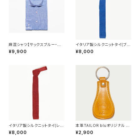
麻混シャツ【サックスブルー・ビ
イタリア製シルクニットタイ(ブル
ジネスカジュアル】
ー)
¥9,900
¥8,000
イタリア製シルクニットタイ(レッ
本革TAILOR bluオリジナル 靴
ド)
ベラ(イエロー)
¥8,000
¥2,900