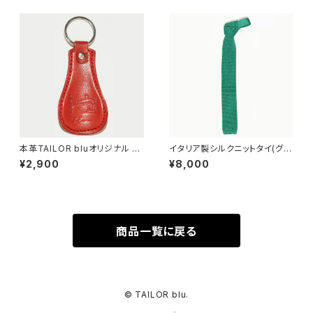
本革TAILOR bluオリジナル 靴
イタリア製シルクニットタイ(グリ
ベラ(レッド)
ーン)
¥2,900
¥8,000
商品一覧に戻る
© TAILOR blu.