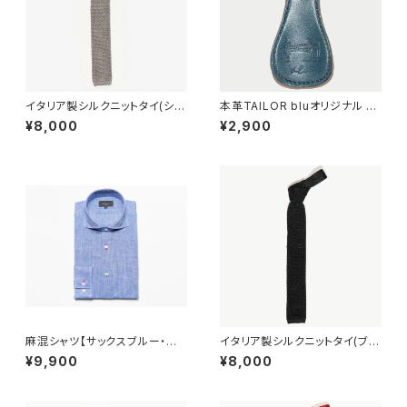
イタリア製シルクニットタイ(シル
本革TAILOR bluオリジナル 靴
バー)
ベラ(ネイビー)
¥8,000
¥2,900
麻混シャツ【サックスブルー・ビ
イタリア製シルクニットタイ(ブラ
ジネスカジュアル】
ック)
¥9,900
¥8,000