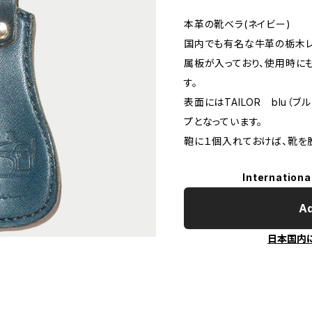
本革の靴ベラ(ネイビー)
国内でも有名な牛革の栃木レ
属板が入っており、使用時に
す。
表面にはTAILOR blu（
プとなっています。
鞄に１個入れておけば、靴を
Internationa
Ad
日本国内