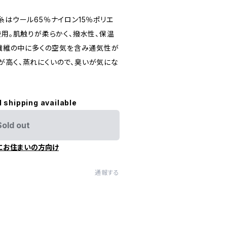
糸はウール65％ナイロン15％ポリエ
使用。肌触りが柔らかく、撥水性、保温
 繊維の中に多くの空気を含み通気性が
が高く、蒸れにくいので、臭いが気にな
l shipping available
Sold out
にお住まいの方向け
通報する