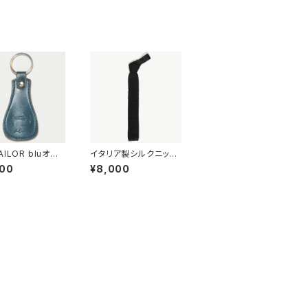
ILOR bluオリ
イタリア製シルクニット
 靴ベラ(ネイビ
タイ(ブラック)
900
¥8,000